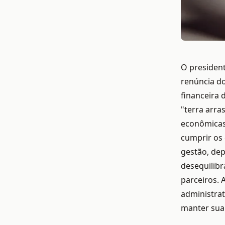
O president
renúncia do
financeira 
"terra arra
econômicas 
cumprir os 
gestão, dep
desequilib
parceiros. 
administrat
manter sua 