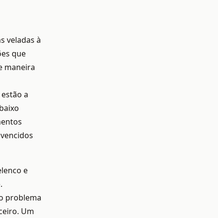
as veladas à
ões que
de maneira
 estão a
 baixo
mentos
 vencidos
lenco e
.
do problema
nceiro. Um