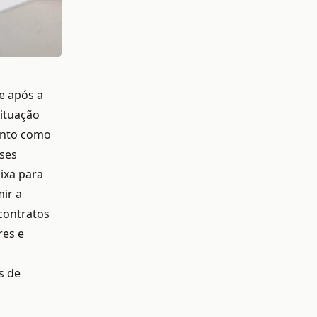
e após a
situação
mento como
ises
ixa para
ir a
contratos
res e
s de