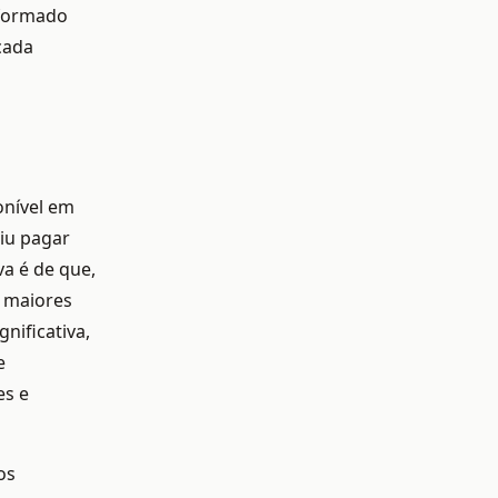
 formado
cada
onível em
iu pagar
va é de que,
a maiores
nificativa,
e
es e
os