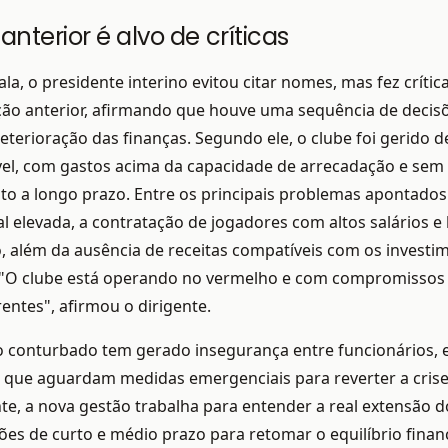
anterior é alvo de críticas
ala, o presidente interino evitou citar nomes, mas fez crític
ção anterior, afirmando que houve uma sequência de decis
eterioração das finanças. Segundo ele, o clube foi gerido 
vel, com gastos acima da capacidade de arrecadação e sem
o a longo prazo. Entre os principais problemas apontados
ial elevada, a contratação de jogadores com altos salários e
 além da ausência de receitas compatíveis com os investi
. "O clube está operando no vermelho e com compromissos
rentes", afirmou o dirigente.
conturbado tem gerado insegurança entre funcionários, e
 que aguardam medidas emergenciais para reverter a crise
e, a nova gestão trabalha para entender a real extensão 
ões de curto e médio prazo para retomar o equilíbrio fina