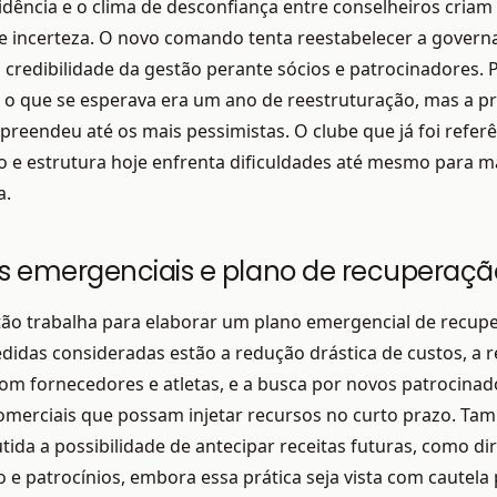
idência e o clima de desconfiança entre conselheiros cria
e incerteza. O novo comando tenta reestabelecer a govern
 credibilidade da gestão perante sócios e patrocinadores. 
 o que se esperava era um ano de reestruturação, mas a p
rpreendeu até os mais pessimistas. O clube que já foi refer
 e estrutura hoje enfrenta dificuldades até mesmo para m
a.
s emergenciais e plano de recuperaçã
tão trabalha para elaborar um plano emergencial de recup
didas consideradas estão a redução drástica de custos, a r
om fornecedores e atletas, e a busca por novos patrocinad
omerciais que possam injetar recursos no curto prazo. Ta
tida a possibilidade de antecipar receitas futuras, como dir
 e patrocínios, embora essa prática seja vista com cautela