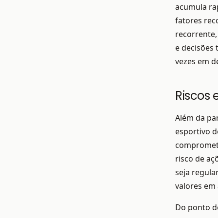
acumula ra
fatores rec
recorrente,
e decisões 
vezes em de
Riscos e
Além da par
esportivo d
compromete
risco de aç
seja regula
valores em 
Do ponto de