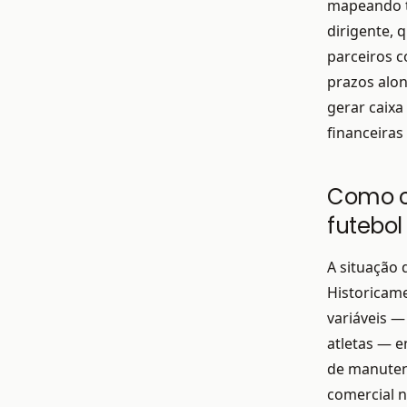
mapeando tu
dirigente, 
parceiros c
prazos alon
gerar caix
financeiras
Como cr
futebol
A situação 
Historicam
variáveis —
atletas — e
de manuten
comercial 