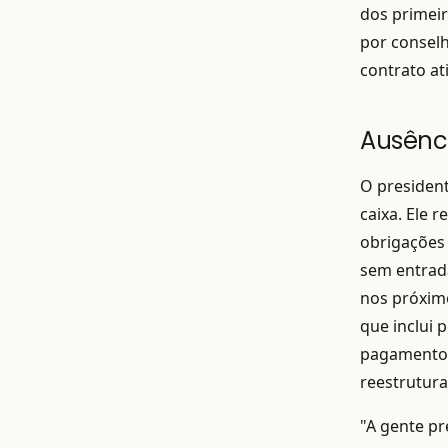
dos primeir
por conselh
contrato at
Ausênci
O president
caixa. Ele 
obrigações 
sem entrada
nos próximo
que inclui 
pagamentos 
reestrutura
"A gente pr