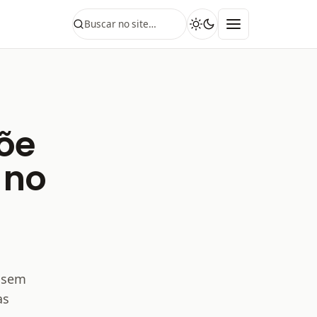
põe
 no
, sem
as