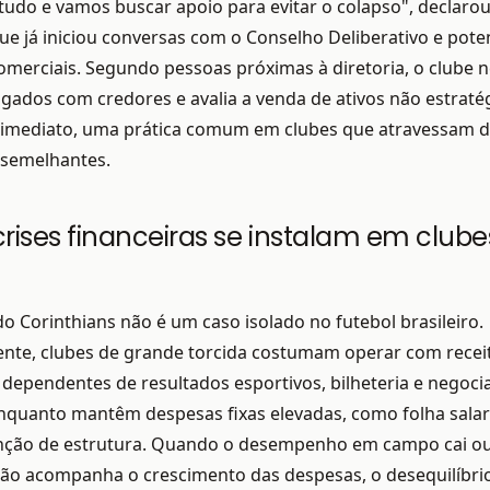
do e vamos buscar apoio para evitar o colapso", declarou
que já iniciou conversas com o Conselho Deliberativo e pote
omerciais. Segundo pessoas próximas à diretoria, o clube 
gados com credores e avalia a venda de ativos não estraté
a imediato, uma prática comum em clubes que atravessam d
 semelhantes.
ises financeiras se instalam em clube
do Corinthians não é um caso isolado no futebol brasileiro.
ente, clubes de grande torcida costumam operar com recei
 dependentes de resultados esportivos, bilheteria e negoci
nquanto mantêm despesas fixas elevadas, como folha salari
ção de estrutura. Quando o desempenho em campo cai ou
não acompanha o crescimento das despesas, o desequilíbri