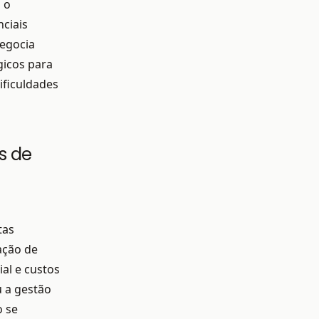
 o
nciais
negocia
gicos para
ificuldades
s de
tas
ação de
al e custos
 a gestão
o se