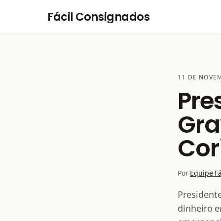
Pular para o conteúdo
Fácil Consignados
11 DE NOVE
Pre
Gra
Cor
Por
Equipe F
Presidente
dinheiro 