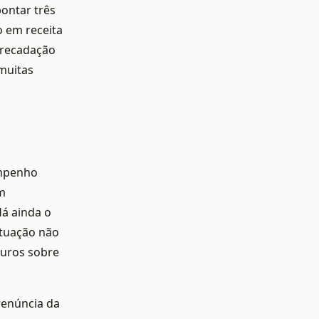
ontar três
o em receita
arrecadação
muitas
empenho
em
á ainda o
ituação não
juros sobre
renúncia da