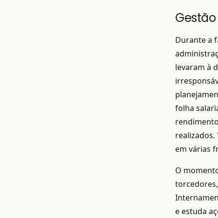
Gestão 
Durante a f
administra
levaram à d
irresponsá
planejament
folha salar
rendimento,
realizados
em várias f
O momento 
torcedores,
Internament
e estuda aç