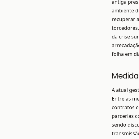
antiga pres
ambiente d
recuperar a
torcedores,
da crise su
arrecadação
folha em di
Medida
A atual ges
Entre as me
contratos c
parcerias c
sendo discu
transmissão